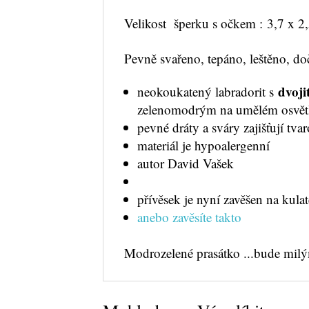
Velikost šperku s očkem : 3,7 x 
Pevně svařeno, tepáno, leštěno, do
dvoji
neokoukatený labradorit s
zelenomodrým na umělém osvětle
pevné dráty a sváry zajišťují tvar
materiál je hypoalergenní
autor David Vašek
přívěsek je nyní zavěšen na kul
anebo zavěsíte takto
Modrozelené prasátko ...bude mi