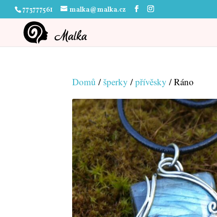
773777561
malka@malka.cz
Domů
/
šperky
/
přívěsky
/ Ráno