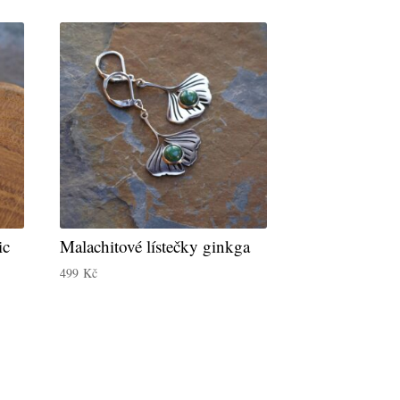
ic
Malachitové lístečky ginkga
499
Kč