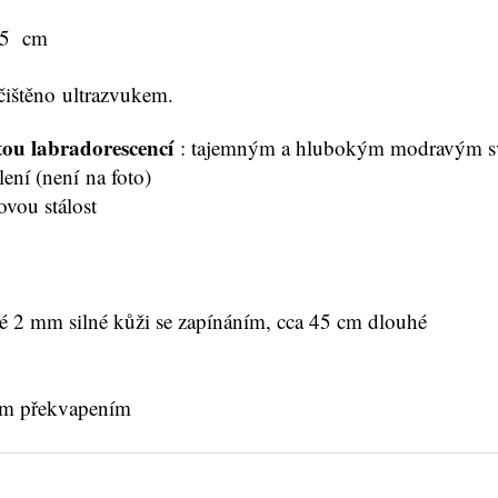
2,5 cm
čištěno ultrazvukem.
tou labradorescencí
: tajemným a hlubokým modravým svi
ní (není na foto)
ovou stálost
até 2 mm silné kůži se zapínáním, cca 45 cm dlouhé
lým překvapením