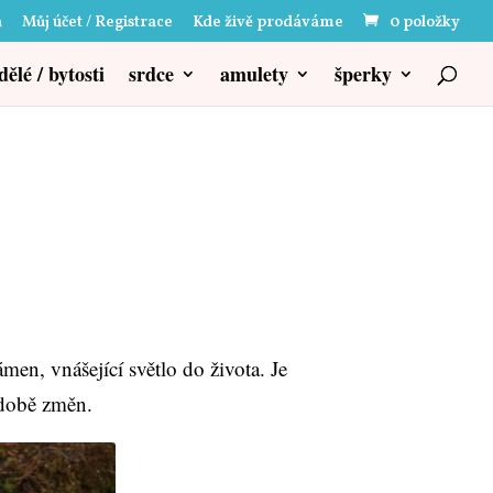
a
Můj účet / Registrace
Kde živě prodáváme
0 položky
dělé / bytosti
srdce
amulety
šperky
men, vnášející světlo do života. Je
době změn.