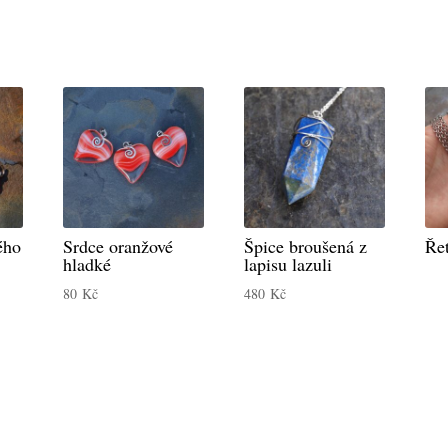
ého
Srdce oranžové
Špice broušená z
Řet
hladké
lapisu lazuli
80
Kč
480
Kč