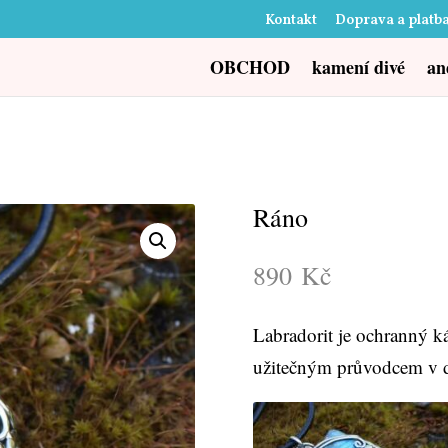
Kontakt
Doprava a platb
OBCHOD
kamení divé
an
Ráno
890
Kč
Labradorit je ochranný ká
užitečným průvodcem v 