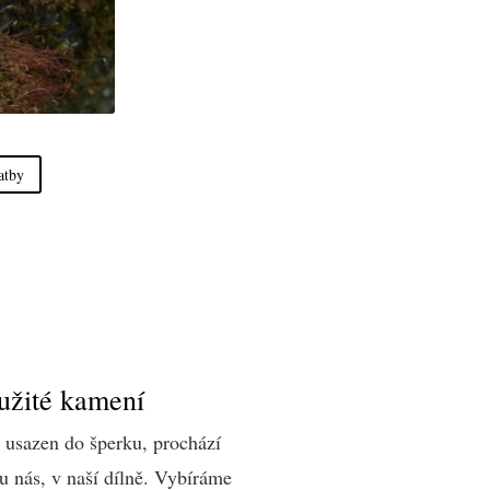
atby
užité kamení
 usazen do šperku, prochází
u nás, v naší dílně. Vybíráme