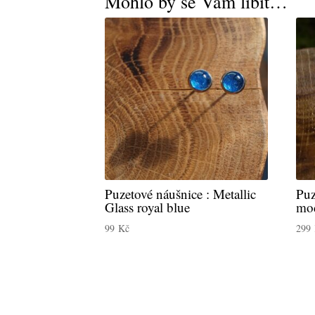
Mohlo by se Vám líbit…
Puzetové náušnice : Metallic
Puz
Glass royal blue
mod
99
Kč
299