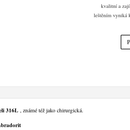
kvalitní a za
leštěním vyniká 
P
eli 316L
, známé též jako chirurgická.
abradorit