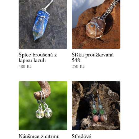
Špice broušená z
Šiška proužkovaná
lapisu lazuli
548
480
Kč
250
Kč
Náušnice z citrinu
Středové