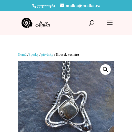
773777561
malka@malka.cz
Domů
/
šperky
/
přívěsky
/ Kousek vesmíru