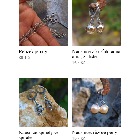
Řetízek jemný
Náušnice z křišťálu aqua
aura, zlatisté
80
Kč
160
Kč
Náušnice-spinely ve
Náušnice: růžové perly
spirále
190
Kč