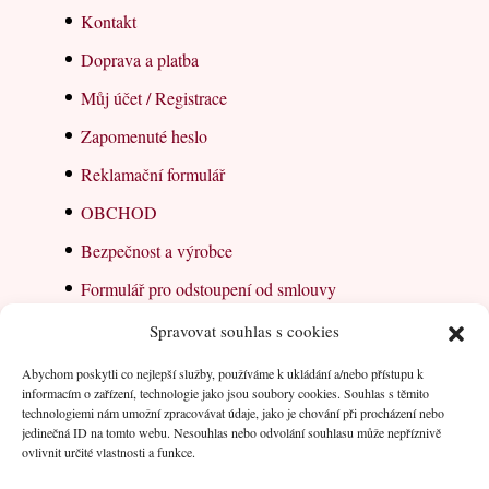
Kontakt
Doprava a platba
Můj účet / Registrace
Zapomenuté heslo
Reklamační formulář
OBCHOD
Bezpečnost a výrobce
Formulář pro odstoupení od smlouvy
Spravovat souhlas s cookies
Dlouhé čtení
Abychom poskytli co nejlepší služby, používáme k ukládání a/nebo přístupu k
Obchodní podmínky
informacím o zařízení, technologie jako jsou soubory cookies. Souhlas s těmito
technologiemi nám umožní zpracovávat údaje, jako je chování při procházení nebo
Zásady ochrany osobních údajů
jedinečná ID na tomto webu. Nesouhlas nebo odvolání souhlasu může nepříznivě
ovlivnit určité vlastnosti a funkce.
Zásady cookies