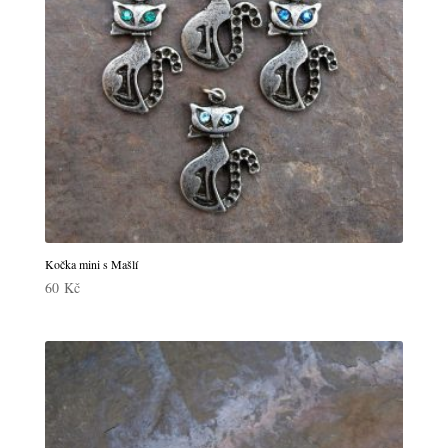
Kočka mini s Mašlí
60
Kč