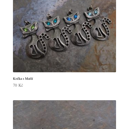
Kočka s Mašlí
70
Kč