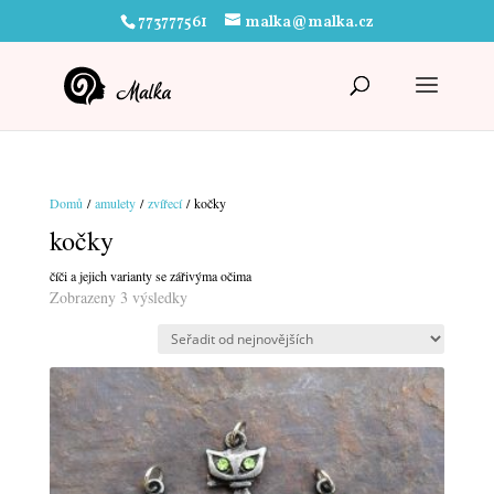
773777561
malka@malka.cz
Domů
/
amulety
/
zvířecí
/ kočky
kočky
číči a jejich varianty se zářivýma očima
Seřazeno
Zobrazeny 3 výsledky
od
nejnovějších